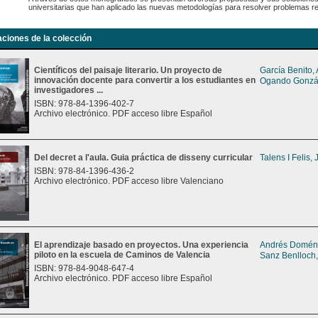
universitarias que han aplicado las nuevas metodologías para resolver problemas r
aciones de la colección
Científicos del paisaje literario. Un proyecto de
García Benito,
innovación docente para convertir a los estudiantes en
Ogando Gonzál
investigadores ...
ISBN: 978-84-1396-402-7
Archivo electrónico. PDF acceso libre Español
Del decret a l'aula. Guia práctica de disseny curricular
Talens I Felis,
ISBN: 978-84-1396-436-2
Archivo electrónico. PDF acceso libre Valenciano
El aprendizaje basado en proyectos. Una experiencia
Andrés Doméne
piloto en la escuela de Caminos de Valencia
Sanz Benlloch,
ISBN: 978-84-9048-647-4
Archivo electrónico. PDF acceso libre Español