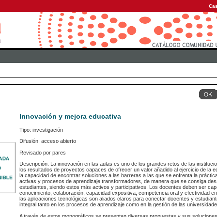
Cas
Innovación y mejora educativa
Tipo: investigación
Difusión: acceso abierto
Revisado por pares
Descripción: La innovación en las aulas es uno de los grandes retos de las instituc
los resultados de proyectos capaces de ofrecer un valor añadido al ejercicio de la 
la capacidad de encontrar soluciones a las barreras a las que se enfrenta la prácti
activas y procesos de aprendizaje transformadores, de manera que se consiga desar
estudiantes, siendo estos más activos y participativos. Los docentes deben ser cap
conocimiento, colaboración, capacidad expositiva, competencia oral y efectividad en
las aplicaciones tecnológicas son aliados claros para conectar docentes y estudia
integral tanto en los procesos de aprendizaje como en la gestión de las universidade
A través de estos monográficos se presentan diversas propuestas y sus solucione