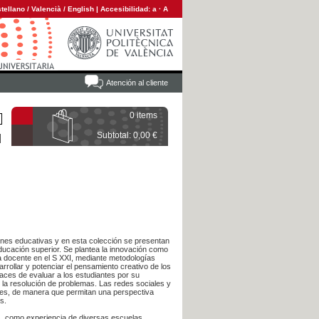
tellano
/
Valencià
/
English
|
Accesibilidad:
a
·
A
Atención al cliente
0 items
Subtotal: 0,00 €
iones educativas y en esta colección se presentan
educación superior. Se plantea la innovación como
ca docente en el S XXI, mediante metodologías
rollar y potenciar el pensamiento creativo de los
aces de evaluar a los estudiantes por su
 la resolución de problemas. Las redes sociales y
ntes, de manera que permitan una perspectiva
s.
s, como experiencia de diversas escuelas