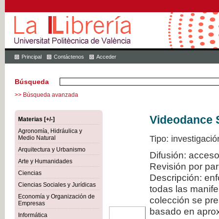
Principal
Contáctenos
Acceder
Búsqueda
>> Búsqueda avanzada
Videodance 
Materias [+/-]
Agronomía, Hidráulica y
Tipo: investigació
Medio Natural
Arquitectura y Urbanismo
Difusión: acceso
Arte y Humanidades
Revisión por pa
Ciencias
Descripción: en
Ciencias Sociales y Jurídicas
todas las manif
Economía y Organización de
colección se pr
Empresas
basado en aproxi
Informática