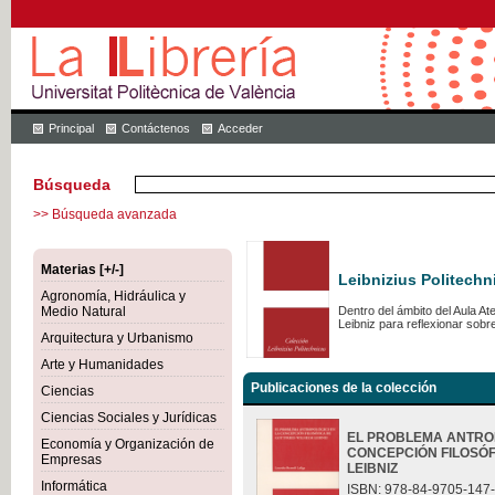
Principal
Contáctenos
Acceder
Búsqueda
>> Búsqueda avanzada
Materias [+/-]
Leibnizius Politechn
Agronomía, Hidráulica y
Medio Natural
Dentro del ámbito del Aula A
Leibniz para reflexionar sob
Arquitectura y Urbanismo
Arte y Humanidades
Publicaciones de la colección
Ciencias
Ciencias Sociales y Jurídicas
EL PROBLEMA ANTRO
Economía y Organización de
CONCEPCIÓN FILOSÓF
Empresas
LEIBNIZ
Informática
ISBN: 978-84-9705-147