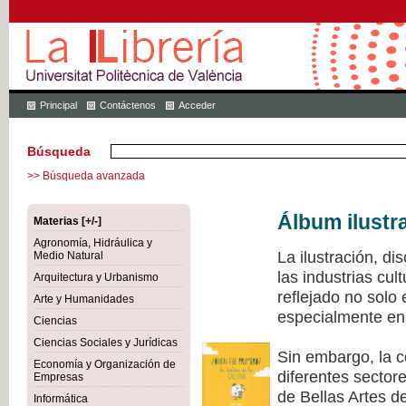
Principal
Contáctenos
Acceder
Búsqueda
>> Búsqueda avanzada
Álbum ilustr
Materias [+/-]
Agronomía, Hidráulica y
La ilustración, di
Medio Natural
las industrias cu
Arquitectura y Urbanismo
reflejado no solo
Arte y Humanidades
especialmente en 
Ciencias
Ciencias Sociales y Jurídicas
Sin embargo, la c
Economía y Organización de
diferentes sectore
Empresas
de Bellas Artes de
Informática