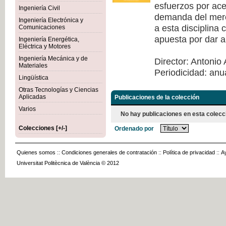
esfuerzos por acer
Ingeniería Civil
demanda del merca
Ingeniería Electrónica y
a esta disciplina
Comunicaciones
apuesta por dar a
Ingeniería Energética,
Eléctrica y Motores
Ingeniería Mecánica y de
Director: Antonio 
Materiales
Periodicidad: anu
Lingüística
Otras Tecnologías y Ciencias
Aplicadas
Publicaciones de la colección
Varios
No hay publicaciones en esta colecc
Colecciones [+/-]
Ordenado por
Quienes somos
::
Condiciones generales de contratación
::
Política de privacidad
::
A
Universitat Politècnica de València © 2012