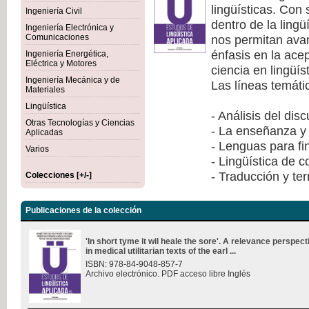
lingüísticas. Con
Ingeniería Civil
dentro de la lingü
Ingeniería Electrónica y
nos permitan avan
Comunicaciones
énfasis en la ace
Ingeniería Energética,
Eléctrica y Motores
ciencia en lingüís
Ingeniería Mecánica y de
Las líneas temáti
Materiales
Lingüística
- Análisis del dis
Otras Tecnologías y Ciencias
- La enseñanza y 
Aplicadas
- Lenguas para fi
Varios
- Lingüística de 
- Traducción y te
Colecciones [+/-]
Publicaciones de la colección
'In short tyme it wil heale the sore'. A relevance perspec
in medical utilitarian texts of the earl ...
ISBN: 978-84-9048-857-7
Archivo electrónico. PDF acceso libre Inglés