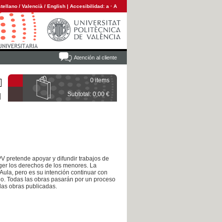
tellano
/
Valencià
/
English
|
Accesibilidad:
a
·
A
Atención al cliente
0 items
Subtotal: 0,00 €
PV pretende apoyar y difundir trabajos de
ger los derechos de los menores. La
Aula, pero es su intención continuar con
mio. Todas las obras pasarán por un proceso
 las obras publicadas.