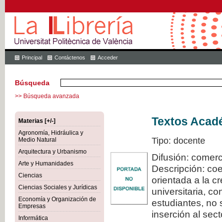
Principal
Contáctenos
Acceder
Búsqueda
>> Búsqueda avanzada
Textos Acadé
Materias [+/-]
Agronomía, Hidráulica y
Tipo: docente
Medio Natural
Arquitectura y Urbanismo
Difusión: comerc
Arte y Humanidades
Descripción: coe
Ciencias
orientada a la c
Ciencias Sociales y Jurídicas
universitaria, c
Economía y Organización de
estudiantes, no 
Empresas
inserción al sec
Informática