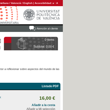
tellano
/
Valencià
/
English
|
Accesibilidad:
a
·
A
Atención al cliente
0 items
Subtotal: 0,00 €
ctor a reflexionar sobre aspectos del mundo de las
Listado PDF
k
16,00 €
Añadir a la cesta
Añadir a Mi selección