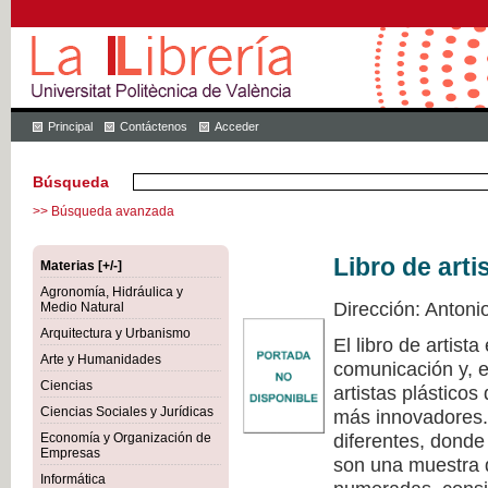
Principal
Contáctenos
Acceder
Búsqueda
>> Búsqueda avanzada
Libro de arti
Materias [+/-]
Agronomía, Hidráulica y
Dirección: Antoni
Medio Natural
Arquitectura y Urbanismo
El libro de artist
Arte y Humanidades
comunicación y, e
Ciencias
artistas plástico
Ciencias Sociales y Jurídicas
más innovadores. 
diferentes, donde
Economía y Organización de
Empresas
son una muestra d
Informática