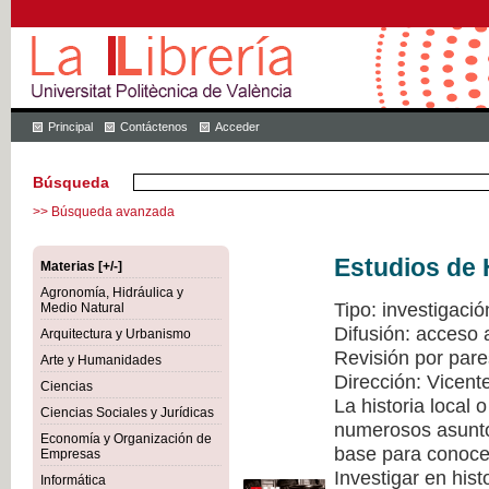
Principal
Contáctenos
Acceder
Búsqueda
>> Búsqueda avanzada
Estudios de 
Materias [+/-]
Agronomía, Hidráulica y
Tipo: investigació
Medio Natural
Difusión: acceso 
Arquitectura y Urbanismo
Revisión por pare
Arte y Humanidades
Dirección: Vicen
Ciencias
La historia local
Ciencias Sociales y Jurídicas
numerosos asuntos
Economía y Organización de
base para conocer
Empresas
Investigar en hist
Informática