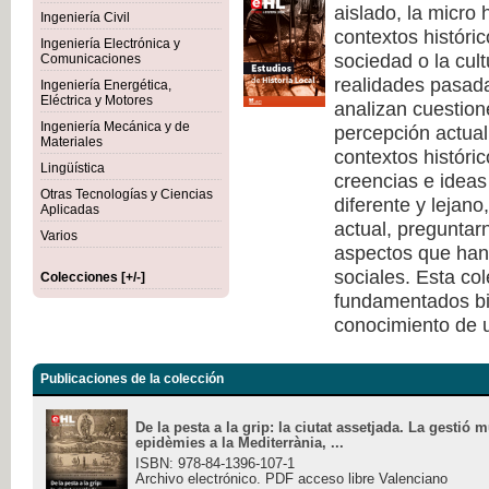
aislado, la micro 
Ingeniería Civil
contextos históri
Ingeniería Electrónica y
sociedad o la cult
Comunicaciones
realidades pasad
Ingeniería Energética,
Eléctrica y Motores
analizan cuestione
Ingeniería Mecánica y de
percepción actual 
Materiales
contextos históri
Lingüística
creencias e ideas
Otras Tecnologías y Ciencias
diferente y lejano
Aplicadas
actual, pregunta
Varios
aspectos que han 
sociales. Esta co
Colecciones [+/-]
fundamentados bi
conocimiento de u
Publicaciones de la colección
De la pesta a la grip: la ciutat assetjada. La gestió 
epidèmies a la Mediterrània, ...
ISBN: 978-84-1396-107-1
Archivo electrónico. PDF acceso libre Valenciano