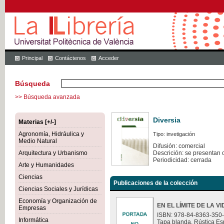
Principal
Contáctenos
Acceder
Búsqueda
>> Búsqueda avanzada
Diversia
Materias [+/-]
Agronomía, Hidráulica y
Tipo: invetigación
Medio Natural
Difusión: comercial
Arquitectura y Urbanismo
Descrición: se presentan 
Periodicidad: cerrada
Arte y Humanidades
Ciencias
Publicaciones de la colección
Ciencias Sociales y Jurídicas
Economía y Organización de
EN EL LÍMITE DE LA V
Empresas
ISBN: 978-84-8363-350
Informática
Tapa blanda. Rústica Es