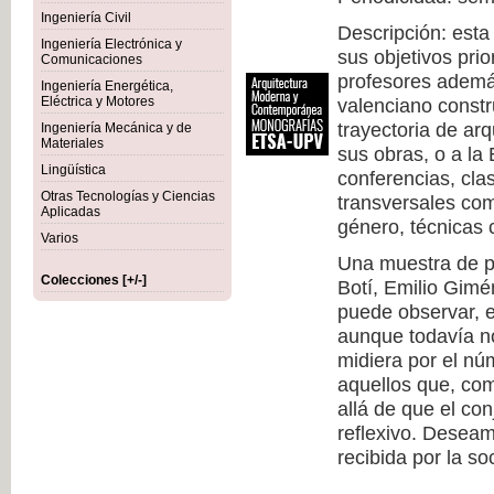
Ingeniería Civil
Descripción: esta
Ingeniería Electrónica y
sus objetivos prio
Comunicaciones
profesores además
Ingeniería Energética,
Eléctrica y Motores
valenciano constr
trayectoria de arq
Ingeniería Mecánica y de
Materiales
sus obras, o a la
Lingüística
conferencias, cla
Otras Tecnologías y Ciencias
transversales com
Aplicadas
género, técnicas c
Varios
Una muestra de pr
Colecciones [+/-]
Botí, Emilio Gimé
puede observar, 
aunque todavía no
midiera por el nú
aquellos que, co
allá de que el co
reflexivo. Deseam
recibida por la so