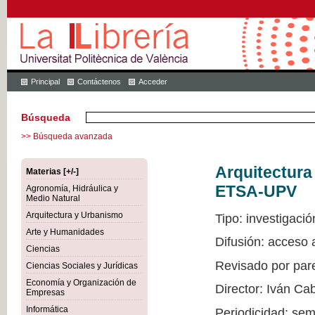
Principal
Contáctenos
Acceder
Búsqueda
>> Búsqueda avanzada
Arquitectur
Materias [+/-]
ETSA-UPV
Agronomía, Hidráulica y
Medio Natural
Arquitectura y Urbanismo
Tipo: investigació
Arte y Humanidades
Difusión: acceso
Ciencias
Revisado por par
Ciencias Sociales y Jurídicas
Economía y Organización de
Director: Iván Ca
Empresas
Informática
Periodicidad: sem