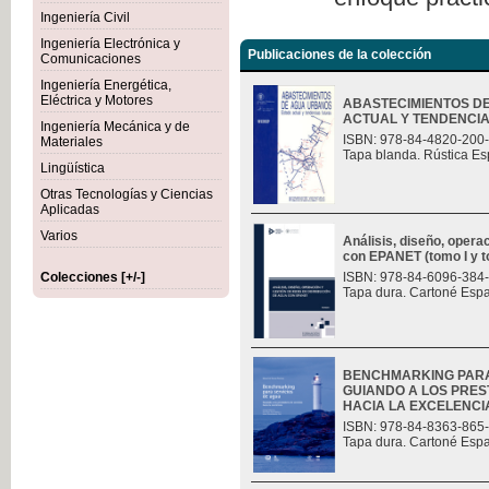
Ingeniería Civil
Ingeniería Electrónica y
Publicaciones de la colección
Comunicaciones
Ingeniería Energética,
Eléctrica y Motores
ABASTECIMIENTOS D
ACTUAL Y TENDENCI
Ingeniería Mecánica y de
ISBN: 978-84-4820-200
Materiales
Tapa blanda. Rústica Es
Lingüística
Otras Tecnologías y Ciencias
Aplicadas
Varios
Análisis, diseño, opera
con EPANET (tomo I y t
Colecciones [+/-]
ISBN: 978-84-6096-384
Tapa dura. Cartoné Esp
BENCHMARKING PARA
GUIANDO A LOS PRES
HACIA LA EXCELENCI
ISBN: 978-84-8363-865
Tapa dura. Cartoné Esp