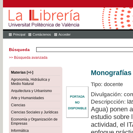
Principal
Contáctenos
Acceder
Búsqueda
>> Búsqueda avanzada
Monografías 
Materias [+/-]
Agronomía, Hidráulica y
Tipo: docente
Medio Natural
Arquitectura y Urbanismo
Divulgación: com
Arte y Humanidades
a
Descripcción: l
Ciencias
Agua) ponen a 
Ciencias Sociales y Jurídicas
estudio sobre l
Economía y Organización de
actividad, el 
Empresas
Informática
enfoque prácti