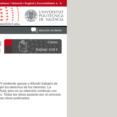
tellano
/
Valencià
/
English
|
Accesibilidad:
a
·
A
Atención al cliente
0 items
Subtotal: 0,00 €
PV pretende apoyar y difundir trabajos de
ger los derechos de los menores. La
Aula, pero es su intención continuar con
mio. Todas las obras pasarán por un proceso
 las obras publicadas.