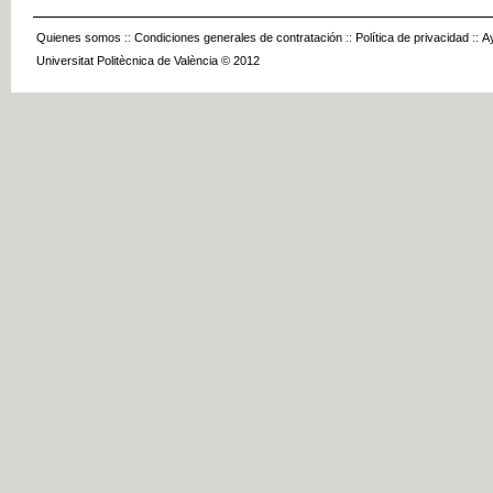
Quienes somos
::
Condiciones generales de contratación
::
Política de privacidad
::
A
Universitat Politècnica de València © 2012