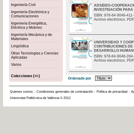
Ingeniería Civil
ADSIDEO-COOPERACIÓ
INVESTIGACIÓN PAR
Ingeniería Electrónica y
ISBN: 978-84-9048-411-
Comunicaciones
Archivo electrónico. PDF
Ingeniería Energética,
Eléctrica y Motores
Ingeniería Mecánica y de
Materiales
UNIVERSIDAD Y COO
Lingüística
CONTRIBUCIONES DE 
DESARROLLO HUMAN
Otras Tecnologías y Ciencias
ISBN: 978-84-9048-284
Aplicadas
Archivo electrónico. PDF
Varios
Colecciones [+/-]
Ordenado por
Quienes somos
::
Condiciones generales de contratación
::
Política de privacidad
::
A
Universitat Politècnica de València © 2012