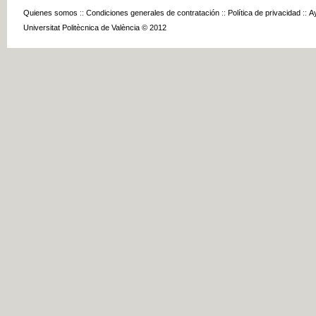
Quienes somos
::
Condiciones generales de contratación
::
Política de privacidad
::
A
Universitat Politècnica de València © 2012