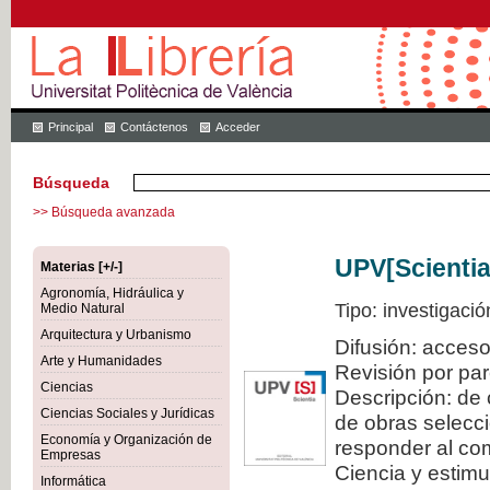
Principal
Contáctenos
Acceder
Búsqueda
>> Búsqueda avanzada
UPV[Scientia
Materias [+/-]
Agronomía, Hidráulica y
Tipo: investigació
Medio Natural
Arquitectura y Urbanismo
Difusión: acceso
Arte y Humanidades
Revisión por pa
Ciencias
Descripción: de 
Ciencias Sociales y Jurídicas
de obras selecci
Economía y Organización de
responder al com
Empresas
Ciencia y estimul
Informática