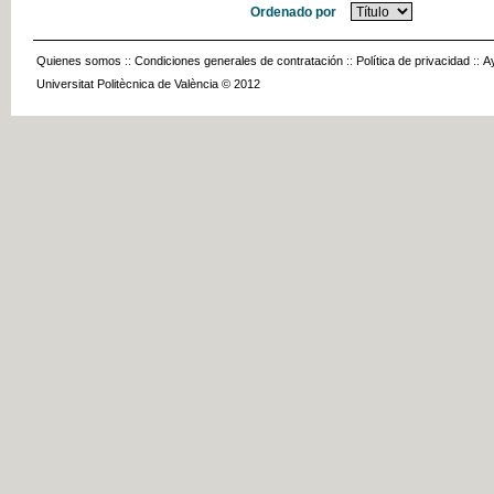
Ordenado por
Quienes somos
::
Condiciones generales de contratación
::
Política de privacidad
::
A
Universitat Politècnica de València © 2012