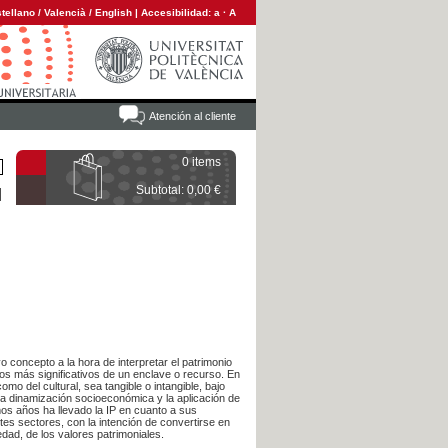
tellano
/
Valencià
/
English
|
Accesibilidad:
a
·
A
Atención al cliente
0 items
Subtotal: 0,00 €
 concepto a la hora de interpretar el patrimonio
tos más significativos de un enclave o recurso. En
mo del cultural, sea tangible o intangible, bajo
 la dinamización socioeconómica y la aplicación de
mos años ha llevado la IP en cuanto a sus
ntes sectores, con la intención de convertirse en
edad, de los valores patrimoniales.