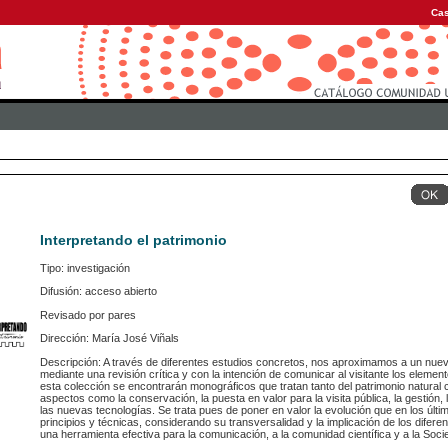
Cas
Interpretando el patrimonio
Tipo: investigación
Difusión: acceso abierto
Revisado por pares
Dirección: María José Viñals
Descripción: A través de diferentes estudios concretos, nos aproximamos a un nuevo
mediante una revisión crítica y con la intención de comunicar al visitante los elemen
esta colección se encontrarán monográficos que tratan tanto del patrimonio natural co
aspectos como la conservación, la puesta en valor para la visita pública, la gestión,
las nuevas tecnologías. Se trata pues de poner en valor la evolución que en los últi
principios y técnicas, considerando su transversalidad y la implicación de los difere
una herramienta efectiva para la comunicación, a la comunidad científica y a la Soci