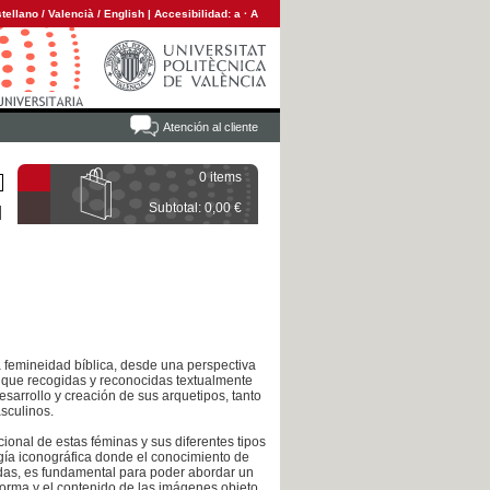
tellano
/
Valencià
/
English
|
Accesibilidad:
a
·
A
Atención al cliente
0 items
Subtotal: 0,00 €
a femineidad bíblica, desde una perspectiva
nque recogidas y reconocidas textualmente
sarrollo y creación de sus arquetipos, tanto
sculinos.
cional de estas féminas y sus diferentes tipos
ogía iconográfica donde el conocimiento de
eadas, es fundamental para poder abordar un
forma y el contenido de las imágenes objeto