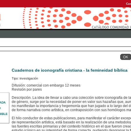
Cas
Cuadernos de iconografía cristiana - la femineidad bíblica
Tipo: investigación
Difusión: comercial con embargo 12 meses
Revisión por pares
Descripción. La idea de llevar a cabo una colección sobre iconografía de l
de género, surge por la necesidad de poner en valor sus hazañas que, au
no manifiestan la importancia y hegemonía que han jugado a lo largo del de
de forma narrativa como artística, en contraposición con sus homólogos ma
El hilo conductor de estas publicaciones, para manifestar el carácter excep
de representación artística, está basado en la realización de una metodol
las fuentes escritas primarias y del contexto histórico en el que fueron cr
estudio icónico en su integridad de forma correcta, pudiendo desgranar la 