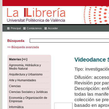
Principal
Contáctenos
Acceder
Búsqueda
>> Búsqueda avanzada
Videodance 
Materias [+/-]
Agronomía, Hidráulica y
Tipo: investigació
Medio Natural
Arquitectura y Urbanismo
Difusión: acceso
Arte y Humanidades
Revisión por pa
Ciencias
Descripción: en
Ciencias Sociales y Jurídicas
todas las manif
Economía y Organización de
colección se pr
Empresas
basado en aproxi
Informática