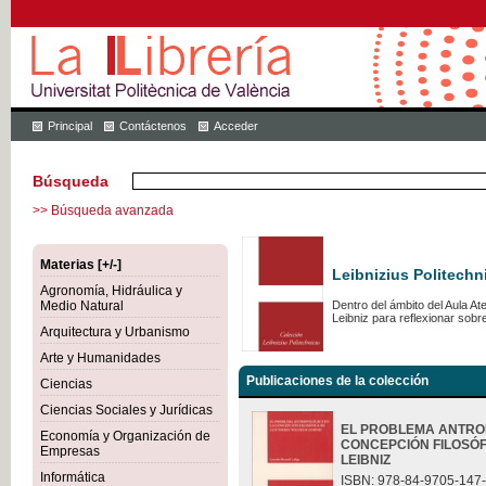
Principal
Contáctenos
Acceder
Búsqueda
>> Búsqueda avanzada
Materias [+/-]
Leibnizius Politechn
Agronomía, Hidráulica y
Medio Natural
Dentro del ámbito del Aula A
Leibniz para reflexionar sob
Arquitectura y Urbanismo
Arte y Humanidades
Publicaciones de la colección
Ciencias
Ciencias Sociales y Jurídicas
EL PROBLEMA ANTRO
Economía y Organización de
CONCEPCIÓN FILOSÓF
Empresas
LEIBNIZ
Informática
ISBN: 978-84-9705-147