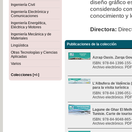
diseño gráfico 
Ingeniería Civil
considerado com
Ingeniería Electrónica y
conocimiento y l
Comunicaciones
Ingeniería Energética,
Eléctrica y Motores
Directora:
Direct
Ingeniería Mecánica y de
Materiales
Publicaciones de la colección
Lingüística
Otras Tecnologías y Ciencias
Aplicadas
Azrap Oasis. Zarqa Gov
ISBN: 978-84-1396-155
Varios
Archivo electrónico. PDF
Colecciones [+/-]
L'Albufera de València
para la visita turística
ISBN: 978-84-1396-051
Archivo electrónico. PDF
Lagune de Ghar El Melh 
Tunisie. Carte de touri
ISBN: 978-84-9048-865
Archivo electrónico. PDF