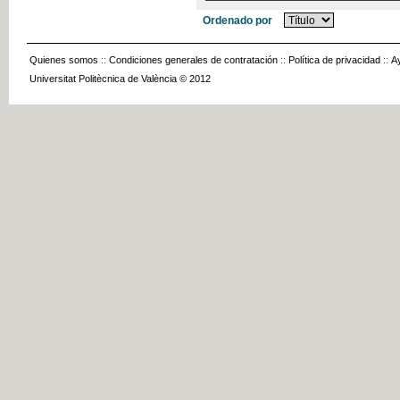
Ordenado por
Quienes somos
::
Condiciones generales de contratación
::
Política de privacidad
::
A
Universitat Politècnica de València © 2012