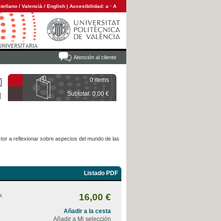
tellano
/
Valencià
/
English
|
Accesibilidad:
a
·
A
Atención al cliente
0 items
Subtotal: 0,00 €
ctor a reflexionar sobre aspectos del mundo de las
Listado PDF
k
16,00 €
Añadir a la cesta
Añadir a Mi selección