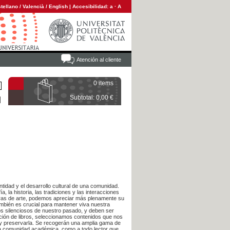
tellano
/
Valencià
/
English
|
Accesibilidad:
a
·
A
Atención al cliente
0 items
Subtotal: 0,00 €
ntidad y el desarrollo cultural de una comunidad.
a, la historia, las tradiciones y las interacciones
 obras de arte, podemos apreciar más plenamente su
también es crucial para mantener viva nuestra
igos silenciosos de nuestro pasado, y deben ser
cción de libros, seleccionamos contenidos que nos
 y preservarla. Se recogerán una amplia gama de
 la comunidad académica, como a todo lector que