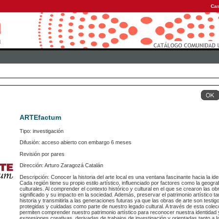
Cas
ARTEfactum
Tipo: investigación
Difusión: acceso abierto con embargo 6 meses
Revisión por pares
Dirección: Arturo Zaragozá Catalán
Descripción: Conocer la historia del arte local es una ventana fascinante hacia la ide
Cada región tiene su propio estilo artístico, influenciado por factores como la geografí
culturales. Al comprender el contexto histórico y cultural en el que se crearon las
significado y su impacto en la sociedad. Además, preservar el patrimonio artístico 
historia y transmitirla a las generaciones futuras ya que las obras de arte son test
protegidas y cuidadas como parte de nuestro legado cultural. A través de esta cole
permiten comprender nuestro patrimonio artístico para reconocer nuestra identidad
expresiones creativas, derivadas de trabajos de investigación y orientadas tanto a