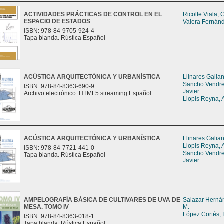
ACTIVIDADES PRÁCTICAS DE CONTROL EN EL
Ricolfe Viala, 
ESPACIO DE ESTADOS
Valera Fernán
ISBN: 978-84-9705-924-4
Tapa blanda. Rústica Español
ACÚSTICA ARQUITECTÓNICA Y URBANÍSTICA
Llinares Galia
Sancho Vendrel
ISBN: 978-84-8363-690-9
Javier
Archivo electrónico. HTML5 streaming Español
Llopis Reyna, 
ACÚSTICA ARQUITECTÓNICA Y URBANÍSTICA
Llinares Galia
Llopis Reyna, 
ISBN: 978-84-7721-441-0
Sancho Vendrel
Tapa blanda. Rústica Español
Javier
AMPELOGRAFÍA BÁSICA DE CULTIVARES DE UVA DE
Salazar Herná
MESA. TOMO IV
M.
López Cortés, 
ISBN: 978-84-8363-018-1
Tapa blanda. Rústica Español