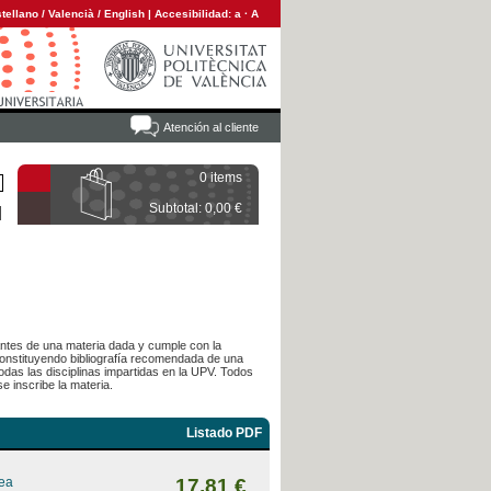
tellano
/
Valencià
/
English
|
Accesibilidad:
a
·
A
Atención al cliente
0 items
Subtotal: 0,00 €
diantes de una materia dada y cumple con la
 constituyendo bibliografía recomendada de una
das las disciplinas impartidas en la UPV. Todos
e inscribe la materia.
Listado PDF
rea
17,81 €