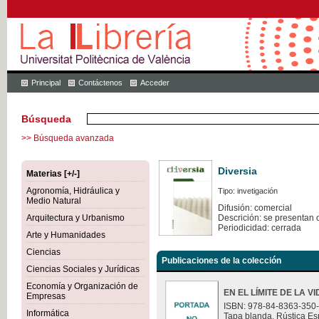
Principal
Contáctenos
Acceder
Búsqueda
>> Búsqueda avanzada
Diversia
Materias [+/-]
Agronomía, Hidráulica y
Tipo: invetigación
Medio Natural
Difusión: comercial
Arquitectura y Urbanismo
Descrición: se presentan 
Periodicidad: cerrada
Arte y Humanidades
Ciencias
Publicaciones de la colección
Ciencias Sociales y Jurídicas
Economía y Organización de
EN EL LÍMITE DE LA V
Empresas
ISBN: 978-84-8363-350
Informática
Tapa blanda. Rústica Es