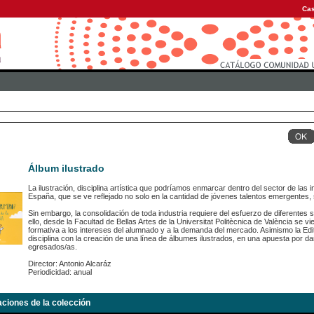
Cas
Álbum ilustrado
La ilustración, disciplina artística que podríamos enmarcar dentro del sector de las
España, que se ve reflejado no solo en la cantidad de jóvenes talentos emergentes, 
Sin embargo, la consolidación de toda industria requiere del esfuerzo de diferentes 
ello, desde la Facultad de Bellas Artes de la Universitat Politècnica de València se v
formativa a los intereses del alumnado y a la demanda del mercado. Asimismo la Edito
disciplina con la creación de una línea de álbumes ilustrados, en una apuesta por da
egresados/as.
Director: Antonio Alcaráz
Periodicidad: anual
aciones de la colección