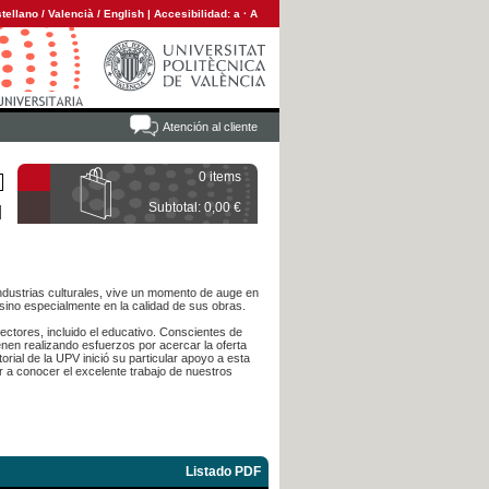
tellano
/
Valencià
/
English
|
Accesibilidad:
a
·
A
Atención al cliente
0 items
Subtotal: 0,00 €
 industrias culturales, vive un momento de auge en
sino especialmente en la calidad de sus obras.
sectores, incluido el educativo. Conscientes de
ienen realizando esfuerzos por acercar la oferta
rial de la UPV inició su particular apoyo a esta
r a conocer el excelente trabajo de nuestros
Listado PDF