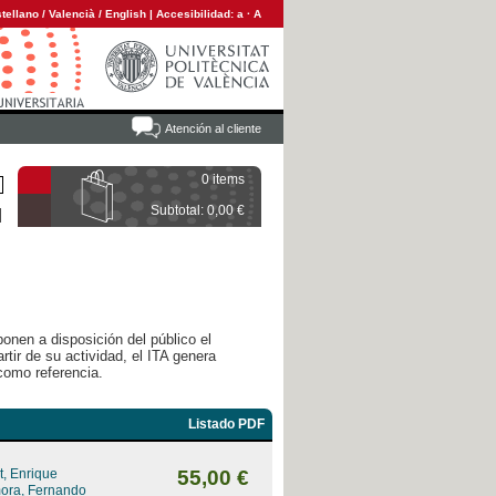
tellano
/
Valencià
/
English
|
Accesibilidad:
a
·
A
Atención al cliente
0 items
Subtotal: 0,00 €
ponen a disposición del público el
rtir de su actividad, el ITA genera
como referencia.
Listado PDF
, Enrique
55,00 €
mora, Fernando