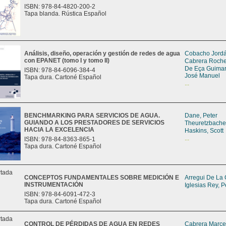
ISBN: 978-84-4820-200-2
Tapa blanda. Rústica Español
Análisis, diseño, operación y gestión de redes de agua
Cobacho Jordá
con EPANET (tomo I y tomo II)
Cabrera Roche
De Eça Guimar
ISBN: 978-84-6096-384-4
José Manuel
Tapa dura. Cartoné Español
...
BENCHMARKING PARA SERVICIOS DE AGUA.
Dane, Peter
GUIANDO A LOS PRESTADORES DE SERVICIOS
Theuretzbacher
HACIA LA EXCELENCIA
Haskins, Scott
...
ISBN: 978-84-8363-865-1
Tapa dura. Cartoné Español
CONCEPTOS FUNDAMENTALES SOBRE MEDICIÓN E
Arregui De La 
INSTRUMENTACIÓN
Iglesias Rey, P
ISBN: 978-84-6091-472-3
Tapa dura. Cartoné Español
CONTROL DE PÉRDIDAS DE AGUA EN REDES
Cabrera Marcet