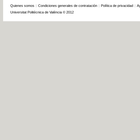
Quienes somos
::
Condiciones generales de contratación
::
Política de privacidad
::
A
Universitat Politècnica de València © 2012