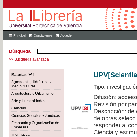
Principal
Contáctenos
Acceder
Búsqueda
>> Búsqueda avanzada
UPV[Scientia
Materias [+/-]
Agronomía, Hidráulica y
Tipo: investigació
Medio Natural
Arquitectura y Urbanismo
Difusión: acceso
Arte y Humanidades
Revisión por pa
Ciencias
Descripción: de 
Ciencias Sociales y Jurídicas
de obras selecci
Economía y Organización de
responder al com
Empresas
Ciencia y estimul
Informática