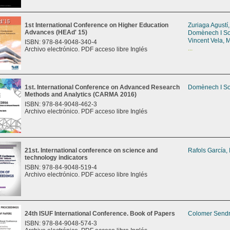
1st International Conference on Higher Education
Zuriaga Agustí
Advances (HEAd' 15)
Domènech I So
Vincent Vela, M
ISBN: 978-84-9048-340-4
...
Archivo electrónico. PDF acceso libre Inglés
1st. International Conference on Advanced Research
Domènech I So
Methods and Analytics (CARMA 2016)
ISBN: 978-84-9048-462-3
Archivo electrónico. PDF acceso libre Inglés
21st. International conference on science and
Rafols García,
technology indicators
ISBN: 978-84-9048-519-4
Archivo electrónico. PDF acceso libre Inglés
24th ISUF International Conference. Book of Papers
Colomer Sendr
ISBN: 978-84-9048-574-3