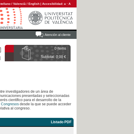
tellano
/
Valencià
/
English
|
Accesibilidad:
a
·
A
Atención al cliente
0 items
Subtotal: 0,00 €
tre investigadores de un área de
omunicaciones presentadas y seleccionadas
erés científico para el desarrollo de la
 Congresos
desde la que se puede acceder
lativa al congreso.
Listado PDF