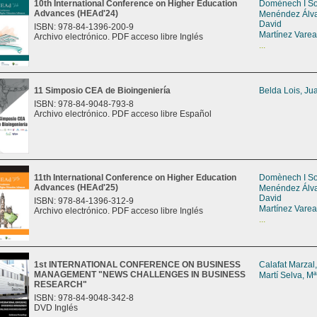
10th International Conference on Higher Education
Domènech I So
Advances (HEAd'24)
Menéndez Álva
David
ISBN: 978-84-1396-200-9
Martínez Varea,
Archivo electrónico. PDF acceso libre Inglés
...
11 Simposio CEA de Bioingeniería
Belda Lois, J
ISBN: 978-84-9048-793-8
Archivo electrónico. PDF acceso libre Español
11th International Conference on Higher Education
Domènech I So
Advances (HEAd'25)
Menéndez Álva
David
ISBN: 978-84-1396-312-9
Martínez Varea,
Archivo electrónico. PDF acceso libre Inglés
...
1st INTERNATIONAL CONFERENCE ON BUSINESS
Calafat Marzal
MANAGEMENT "NEWS CHALLENGES IN BUSINESS
Martí Selva, Mª
RESEARCH"
ISBN: 978-84-9048-342-8
DVD Inglés