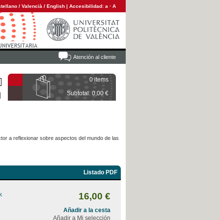
tellano
/
Valencià
/
English
|
Accesibilidad:
a
·
A
Atención al cliente
0 items
Subtotal: 0,00 €
ctor a reflexionar sobre aspectos del mundo de las
Listado PDF
k
16,00 €
Añadir a la cesta
Añadir a Mi selección