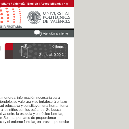
tellano
/
Valencià
/
English
|
Accesibilidad:
a
·
A
Atención al cliente
0 items
Subtotal: 0,00 €
us menores, información necesaria para
éndolo, se valorará y se fortalecerá el lazo
idad educativa y constituyen una herramienta
 a los niños con los océanos. Se busca
iva entre la escuela y el núcleo familiar,
r. Se trata por tanto de proporcionar
a y el entorno familiar, en aras de potenciar