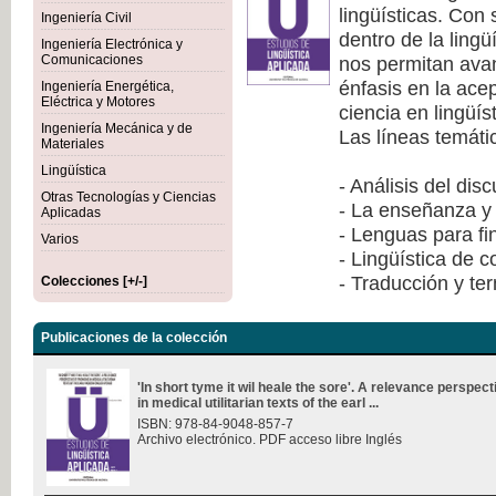
lingüísticas. Con
Ingeniería Civil
dentro de la lingü
Ingeniería Electrónica y
nos permitan avan
Comunicaciones
énfasis en la ace
Ingeniería Energética,
Eléctrica y Motores
ciencia en lingüís
Ingeniería Mecánica y de
Las líneas temáti
Materiales
Lingüística
- Análisis del dis
Otras Tecnologías y Ciencias
- La enseñanza y 
Aplicadas
- Lenguas para fi
Varios
- Lingüística de 
- Traducción y te
Colecciones [+/-]
Publicaciones de la colección
'In short tyme it wil heale the sore'. A relevance perspec
in medical utilitarian texts of the earl ...
ISBN: 978-84-9048-857-7
Archivo electrónico. PDF acceso libre Inglés