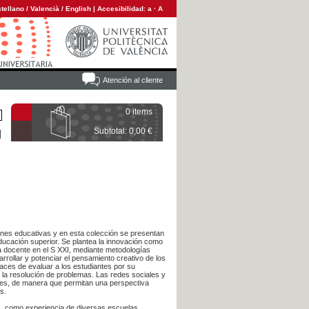
tellano
/
Valencià
/
English
|
Accesibilidad:
a
·
A
Atención al cliente
0 items
Subtotal: 0,00 €
iones educativas y en esta colección se presentan
educación superior. Se plantea la innovación como
ca docente en el S XXI, mediante metodologías
rollar y potenciar el pensamiento creativo de los
aces de evaluar a los estudiantes por su
 la resolución de problemas. Las redes sociales y
ntes, de manera que permitan una perspectiva
s.
s, como experiencia de diversas escuelas