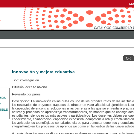
Cas
Innovación y mejora educativa
Tipo: investigación
Difusión: acceso abierto
Revisado por pares
Descripción: La innovación en las aulas es uno de los grandes retos de las instituc
los resultados de proyectos capaces de ofrecer un valor añadido al ejercicio de la 
la capacidad de encontrar soluciones a las barreras a las que se enfrenta la prácti
activas y procesos de aprendizaje transformadores, de manera que se consiga desar
estudiantes, siendo estos más activos y participativos. Los docentes deben ser cap
conocimiento, colaboración, capacidad expositiva, competencia oral y efectividad en
las aplicaciones tecnológicas son aliados claros para conectar docentes y estudia
integral tanto en los procesos de aprendizaje como en la gestión de las universidade
A través de estos monográficos se presentan diversas propuestas y sus solucione