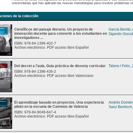
universitarias que han aplicado las nuevas metodologías para resolver problemas r
aciones de la colección
Científicos del paisaje literario. Un proyecto de
García Benito,
innovación docente para convertir a los estudiantes en
Ogando Gonzál
investigadores ...
ISBN: 978-84-1396-402-7
Archivo electrónico. PDF acceso libre Español
Del decret a l'aula. Guia práctica de disseny curricular
Talens I Felis,
ISBN: 978-84-1396-436-2
Archivo electrónico. PDF acceso libre Valenciano
El aprendizaje basado en proyectos. Una experiencia
Andrés Doméne
piloto en la escuela de Caminos de Valencia
Sanz Benlloch,
ISBN: 978-84-9048-647-4
Archivo electrónico. PDF acceso libre Español