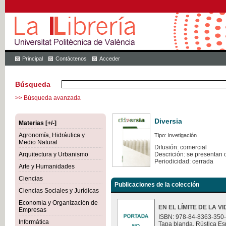
Principal
Contáctenos
Acceder
Búsqueda
>> Búsqueda avanzada
Diversia
Materias [+/-]
Agronomía, Hidráulica y
Tipo: invetigación
Medio Natural
Difusión: comercial
Arquitectura y Urbanismo
Descrición: se presentan 
Periodicidad: cerrada
Arte y Humanidades
Ciencias
Publicaciones de la colección
Ciencias Sociales y Jurídicas
Economía y Organización de
EN EL LÍMITE DE LA V
Empresas
ISBN: 978-84-8363-350
Informática
Tapa blanda. Rústica Es