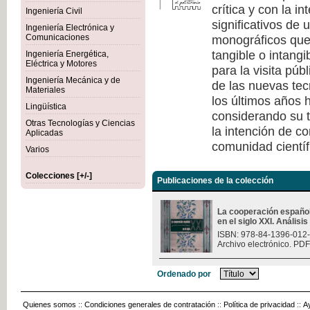
crítica y con la i
Ingeniería Civil
significativos de
Ingeniería Electrónica y
monográficos que 
Comunicaciones
tangible o intang
Ingeniería Energética,
Eléctrica y Motores
para la visita púb
Ingeniería Mecánica y de
de las nuevas tec
Materiales
los últimos años h
Lingüística
considerando su t
Otras Tecnologías y Ciencias
la intención de c
Aplicadas
comunidad científ
Varios
Colecciones [+/-]
Publicaciones de la colección
La cooperación españo
en el siglo XXI. Análisi
ISBN: 978-84-1396-012
Archivo electrónico. PDF
Ordenado por
Quienes somos
::
Condiciones generales de contratación
::
Política de privacidad
::
A