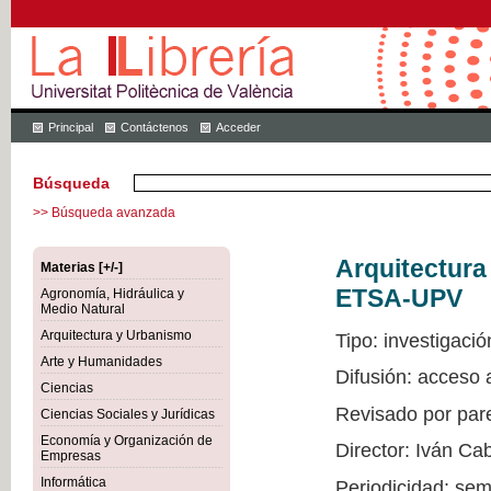
Principal
Contáctenos
Acceder
Búsqueda
>> Búsqueda avanzada
Arquitectur
Materias [+/-]
ETSA-UPV
Agronomía, Hidráulica y
Medio Natural
Arquitectura y Urbanismo
Tipo: investigació
Arte y Humanidades
Difusión: acceso
Ciencias
Revisado por par
Ciencias Sociales y Jurídicas
Economía y Organización de
Director: Iván Ca
Empresas
Informática
Periodicidad: sem