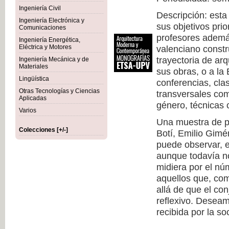
Ingeniería Civil
Descripción: esta
Ingeniería Electrónica y
sus objetivos prio
Comunicaciones
profesores además
Ingeniería Energética,
Eléctrica y Motores
valenciano constr
trayectoria de arq
Ingeniería Mecánica y de
Materiales
sus obras, o a la
Lingüística
conferencias, cla
Otras Tecnologías y Ciencias
transversales com
Aplicadas
género, técnicas c
Varios
Una muestra de pr
Colecciones [+/-]
Botí, Emilio Gimé
puede observar, 
aunque todavía no
midiera por el nú
aquellos que, co
allá de que el co
reflexivo. Deseam
recibida por la so