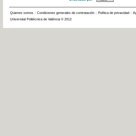
Quienes somos
::
Condiciones generales de contratación
::
Política de privacidad
::
A
Universitat Politècnica de València © 2012