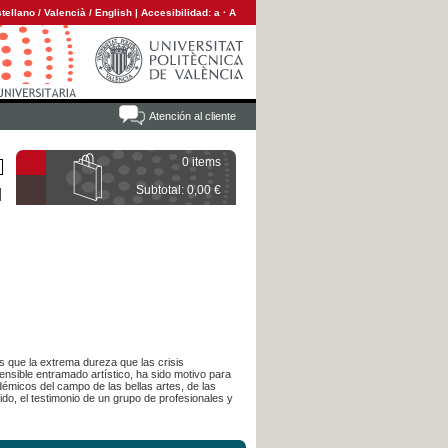
tellano
/
Valencià
/
English
|
Accesibilidad:
a
·
A
Atención al cliente
0 items
Subtotal: 0,00 €
s que la extrema dureza que las crisis
ensible entramado artístico, ha sido motivo para
démicos del campo de las bellas artes, de las
do, el testimonio de un grupo de profesionales y