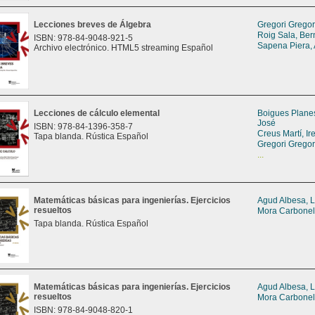
Lecciones breves de Álgebra
Gregori Gregori
Roig Sala, Ber
ISBN: 978-84-9048-921-5
Sapena Piera,
Archivo electrónico. HTML5 streaming Español
Lecciones de cálculo elemental
Boigues Planes
José
ISBN: 978-84-1396-358-7
Creus Martí, Ir
Tapa blanda. Rústica Español
Gregori Gregori
...
Matemáticas básicas para ingenierías. Ejercicios
Agud Albesa, L
resueltos
Mora Carbonell
Tapa blanda. Rústica Español
Matemáticas básicas para ingenierías. Ejercicios
Agud Albesa, L
resueltos
Mora Carbonell
ISBN: 978-84-9048-820-1