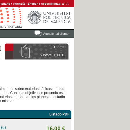
tellano
/
Valencià
/
English
|
Accesibilidad:
a
·
A
Atención al cliente
0 items
Subtotal: 0,00 €
ocimientos sobre materias básicas que los
adas. Con este objetivo, se presenta esta
 materias que forman los planes de estudio
la misma.
Listado PDF
esús
16,00 €