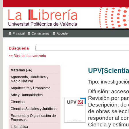
Principal
Contáctenos
Acceder
Búsqueda
>> Búsqueda avanzada
UPV[Scientia
Materias [+/-]
Agronomía, Hidráulica y
Tipo: investigació
Medio Natural
Arquitectura y Urbanismo
Difusión: acceso
Arte y Humanidades
Revisión por pa
Ciencias
Descripción: de 
Ciencias Sociales y Jurídicas
de obras selecci
Economía y Organización de
responder al com
Empresas
Ciencia y estimul
Informática