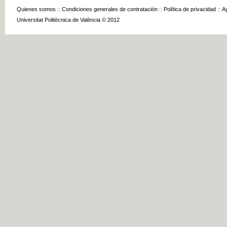
Quienes somos
::
Condiciones generales de contratación
::
Política de privacidad
::
A
Universitat Politècnica de València © 2012