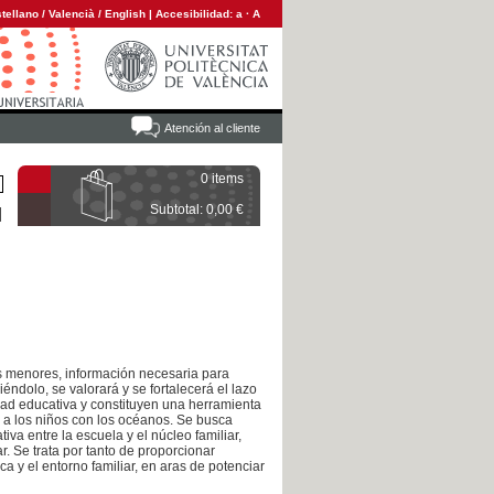
tellano
/
Valencià
/
English
|
Accesibilidad:
a
·
A
Atención al cliente
0 items
Subtotal: 0,00 €
us menores, información necesaria para
éndolo, se valorará y se fortalecerá el lazo
idad educativa y constituyen una herramienta
 a los niños con los océanos. Se busca
iva entre la escuela y el núcleo familiar,
r. Se trata por tanto de proporcionar
a y el entorno familiar, en aras de potenciar