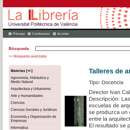
Principal
Contáctenos
Acceder
Búsqueda
>> Búsqueda avanzada
Talleres de a
Materias [+/-]
Agronomía, Hidráulica y
Tipo: Docencia
Medio Natural
Arquitectura y Urbanismo
Director Ivan Ca
Arte y Humanidades
Descripción: La
Ciencias
escuelas de arqu
Ciencias Sociales y Jurídicas
se produzca un 
Economía y Organización de
entre la arquitec
Empresas
El resultado se 
Informática