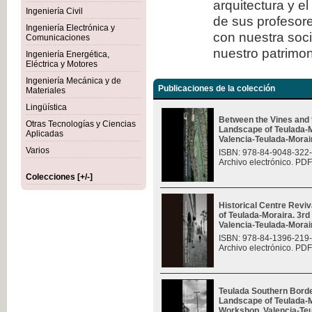
arquitectura y e
Ingeniería Civil
de sus profesore
Ingeniería Electrónica y
con nuestra soc
Comunicaciones
nuestro patrimon
Ingeniería Energética,
Eléctrica y Motores
Ingeniería Mecánica y de
Publicaciones de la colección
Materiales
Lingüística
Between the Vines and 
Otras Tecnologías y Ciencias
Landscape of Teulada-M
Aplicadas
Valencia-Teulada-Moraira
Varios
ISBN: 978-84-9048-322
Archivo electrónico. PDF
Colecciones [+/-]
Historical Centre Revi
of Teulada-Moraira. 3rd
Valencia-Teulada-Moraira
ISBN: 978-84-1396-219
Archivo electrónico. PDF
Teulada Southern Borde
Landscape of Teulada-Mo
Workshop, Valencia-Teul