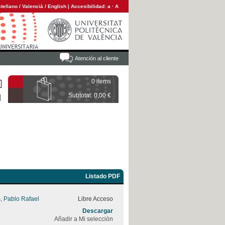
tellano
/
Valencià
/
English
|
Accesibilidad:
a
·
A
Atención al cliente
0 items
Subtotal: 0,00 €
Listado PDF
, Pablo Rafael
Libre Acceso
Descargar
Añadir a Mi selección