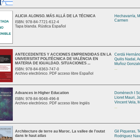
ALICIA ALONSO. MÁS ALLÁ DE LA TÉCNICA
Hechavarría, M
Carmen
ISBN: 978-84-7721-612-4
Tapa blanda. Rústica Español
ANTECEDENTES Y ACCIONES EMPRENDIDAS EN LA
Cerdá Hernánd
UNIVERSITAT POLITÈCNICA DE VALÈNCIA EN
Quilis Nadal, 
MATERIA DE IGUALDAD. SITUACIONES ...
Muñoz Gonzalo
...
ISBN: 978-84-8363-747-0
Archivo electrónico. PDF acceso libre Español
Advances in Higher Education
Domènech I So
Lloret Mauri, 
ISBN: 978-84-9048-496-8
Vincent Vela, M
Archivo electrónico. PDF acceso libre Inglés
...
Architecture de terre au Maroc. La vallee de l'outat
Gil Piqueras, 
dans le haut atlas
Rodriguez Nav