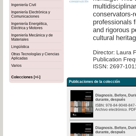
multidisciplina
Ingeniería Civil
Ingeniería Electrónica y
conservators-re
Comunicaciones
professionals 
Ingeniería Energética,
Eléctrica y Motores
and rigorous pe
Ingeniería Mecánica y de
cultural herita
Materiales
Lingüística
Director: Laura 
Otras Tecnologías y Ciencias
Publication Fre
Aplicadas
ISSN: 2697-101
Varios
Colecciones [+/-]
Publicaciones de la colección
Diagnosis. Before, Durin
durante, después
ISBN: 978-84-9048-847
Archivo electrónico. PDF
Diagnosis. Before, Durin
durante, después