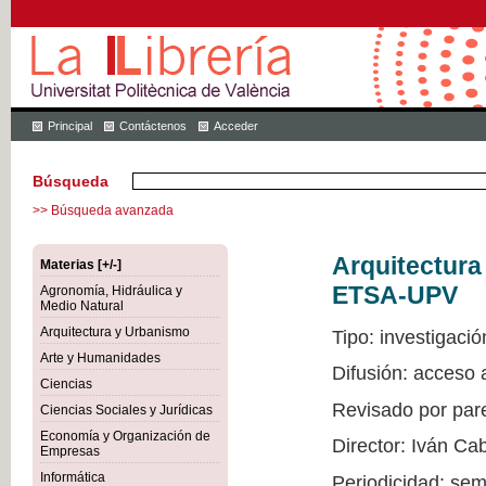
Principal
Contáctenos
Acceder
Búsqueda
>> Búsqueda avanzada
Arquitectur
Materias [+/-]
ETSA-UPV
Agronomía, Hidráulica y
Medio Natural
Arquitectura y Urbanismo
Tipo: investigació
Arte y Humanidades
Difusión: acceso
Ciencias
Revisado por par
Ciencias Sociales y Jurídicas
Economía y Organización de
Director: Iván Ca
Empresas
Informática
Periodicidad: sem