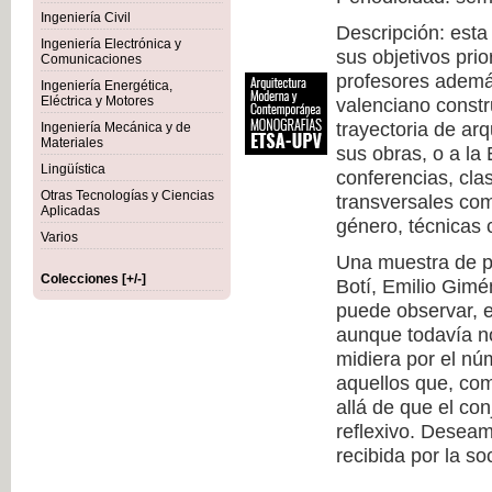
Ingeniería Civil
Descripción: esta
Ingeniería Electrónica y
sus objetivos prio
Comunicaciones
profesores además
Ingeniería Energética,
Eléctrica y Motores
valenciano constr
trayectoria de arq
Ingeniería Mecánica y de
Materiales
sus obras, o a la
Lingüística
conferencias, cla
Otras Tecnologías y Ciencias
transversales com
Aplicadas
género, técnicas c
Varios
Una muestra de pr
Colecciones [+/-]
Botí, Emilio Gimé
puede observar, 
aunque todavía no
midiera por el nú
aquellos que, co
allá de que el co
reflexivo. Deseam
recibida por la so