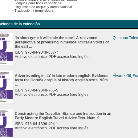
- Lenguas para fines específicos
- Lingüística de corpus y computacional
- Traducción y terminología
aciones de la colección
'In short tyme it wil heale the sore'. A relevance
Quintana Toled
perspective of promising in medical utilitarian texts of
the earl ...
ISBN: 978-84-9048-857-7
Archivo electrónico. PDF acceso libre Inglés
Adverbs eding in -LY in late modern english. Evidence
Álvarez Gil, Fr
form the Coruña corpus of history english texts. Núm
...
ISBN: 978-84-9048-765-5
Archivo electrónico. PDF acceso libre Inglés
Constructing the Traveller: Stance and Instruction in an
Early Modern English Travel Advice Text. Núm. 9
ISBN: 978-84-1396-404-1
Archivo electrónico. PDF acceso libre Inglés