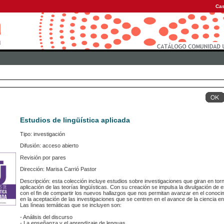
Cas
Estudios de lingüística aplicada
Tipo: investigación
Difusión: acceso abierto
Revisión por pares
Dirección: Marisa Carrió Pastor
Descripción: esta colección incluye estudios sobre investigaciones que giran en torno
aplicación de las teorías lingüísticas. Con su creación se impulsa la divulgación de e
con el fin de compartir los nuevos hallazgos que nos permitan avanzar en el conoci
en la aceptación de las investigaciones que se centren en el avance de la ciencia en 
Las líneas temáticas que se incluyen son:
- Análisis del discurso
- La enseñanza y el aprendizaje de lenguas