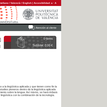
tellano
/
Valencià
/
English
|
Accesibilidad:
a
·
A
Atención al cliente
0 items
Subtotal: 0,00 €
 a la lingüística aplicada y que tienen como fin la
studios pioneros dentro de la lingüística aplicada
miento sobre la lengua. Así mismo, se hará énfasis
lingüística con la combinación de la tecnología.