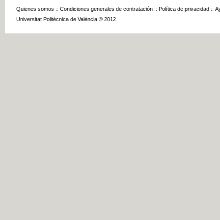
Quienes somos
::
Condiciones generales de contratación
::
Política de privacidad
::
A
Universitat Politècnica de València © 2012