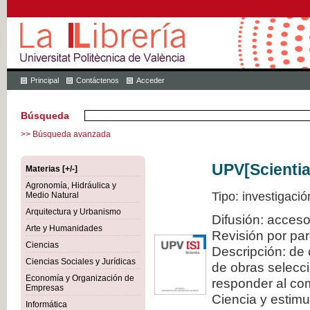
Principal
Contáctenos
Acceder
Búsqueda
>> Búsqueda avanzada
UPV[Scientia
Materias [+/-]
Agronomía, Hidráulica y
Tipo: investigació
Medio Natural
Arquitectura y Urbanismo
Difusión: acceso
Arte y Humanidades
Revisión por pa
Ciencias
Descripción: de 
Ciencias Sociales y Jurídicas
de obras selecci
Economía y Organización de
responder al com
Empresas
Ciencia y estimul
Informática